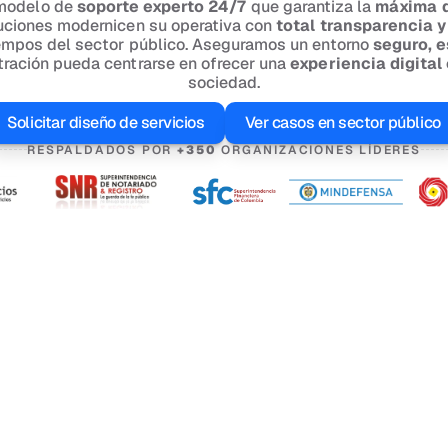
modelo de 
soporte experto 24/7
 que garantiza la 
máxima d
tuciones modernicen su operativa con 
total transparencia y
iempos del sector público. Aseguramos un entorno 
seguro, e
ración pueda centrarse en ofrecer una 
experiencia digital
sociedad.
Solicitar diseño de servicios
Ver casos en sector público
RESPALDADOS POR 
+350
 ORGANIZACIONES LÍDERES