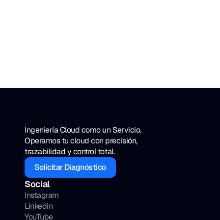
20 ene 2026
¿Google Drive en 
Banca? Por qué 
necesitas seguridad de 
datos seria
¿Usas Google Drive para archivos 
financieros? Es un riesgo de cumplimiento...
Ingeniería Cloud como un Servicio. 
Operamos tu cloud con precisión, 
trazabilidad y control total.
Solicitar Diagnóstico
Social
Instagram
Linkedin
YouTube