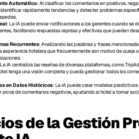
ento Automático
: Al clasificar los comentarios en positivos, negat
 identificar rápidamente tendencias y detectar problemas específi
éspedes.
eal
: La IA puede enviar notificaciones a los gerentes cuando se 
rentes, facilitando respuestas rápidas y efectivas que pueden desac
emas Recurrentes
: Analizando las palabras y frases mencionadas 
 experiencia hotelera que frecuentemente son motivo de queja o e
talaciones.
 La IA centraliza las reseñas de diversas plataformas, como TripAdv
hotel tenga una visión completa y pueda gestionar todos los come
s en Datos Históricos
: La IA puede crear modelos predictivos a
r picos de comentarios negativos, ayudando al hotel a tomar acci
ios de la Gestión Pr